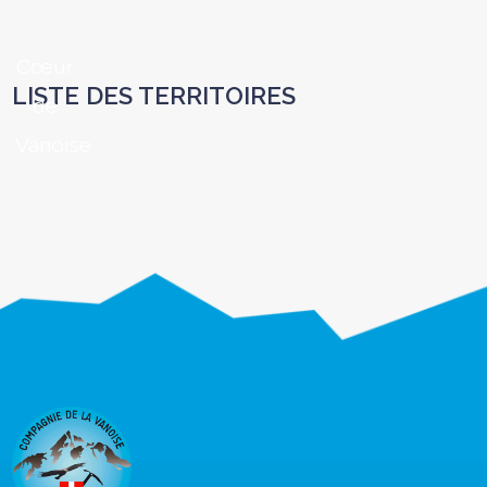
Cœur
LISTE DES TERRITOIRES
de
Vanoise