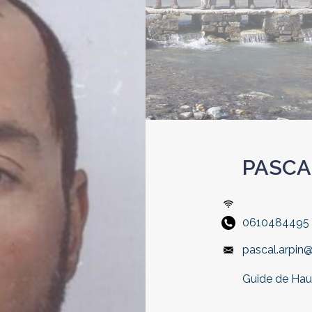
PASCA
0610484495
pascal.arpin@
Guide de Ha