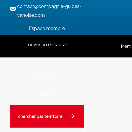
contact@compagnie-guides-
vanoise.com
Espace membre
Trouver un encadrant
Menti
Activités hiver
Activités été
Contact
chercher par territoire