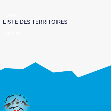
Cœur
LISTE DES TERRITOIRES
de
Vanoise