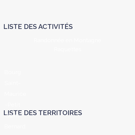
LISTE DES ACTIVITÉS
Randonnée en Montagne
Raquettes
Bourg
Saint-
Maurice
-Petit
LISTE DES TERRITOIRES
Saint
Bernard