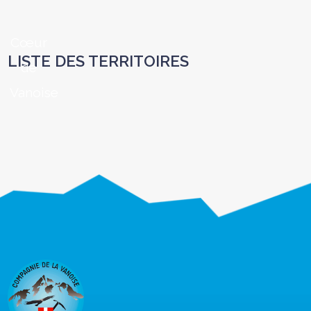
Cœur
LISTE DES TERRITOIRES
de
Vanoise