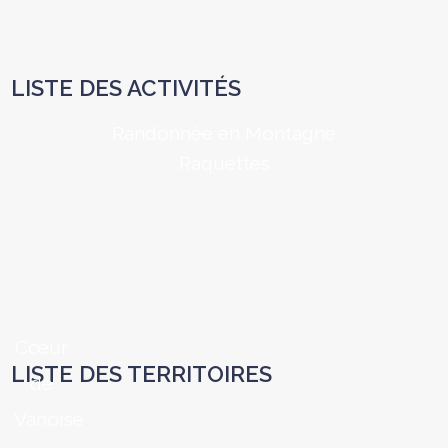
LISTE DES ACTIVITÉS
Randonnée en Montagne
Raquettes
Cœur
LISTE DES TERRITOIRES
de
Vanoise