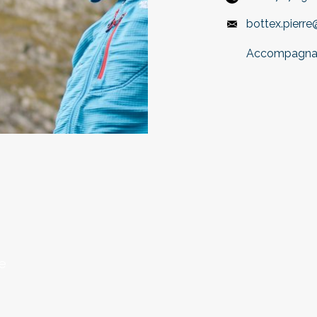
bottex.pierr
Accompagnat
e