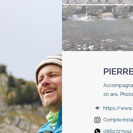
PIERR
Accompagnate
20 ans. Phot
https://www.
Compte inst
0660727092