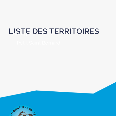
LISTE DES TERRITOIRES
Bourg Saint-Maurice -
Petit Saint Bernard