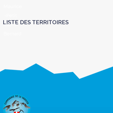
Maurice
-Petit
LISTE DES TERRITOIRES
Saint
Bernard