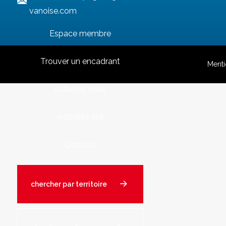
vanoise.com
Espace membre
Trouver un encadrant
Menti
Activités hiver
Activités été
Contact
chercher par territoire