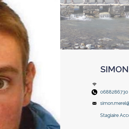
SIMON
0688286730
simon.merel@
Stagiaire Ac