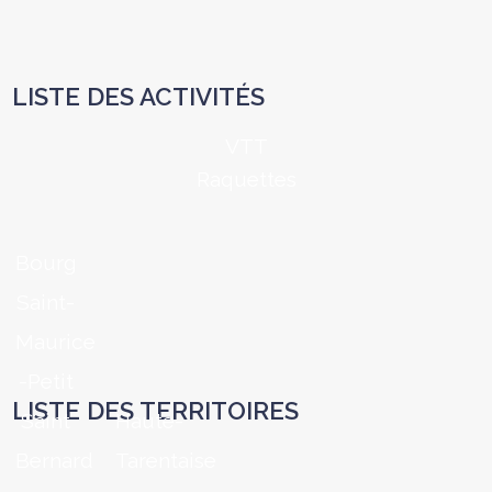
LISTE DES ACTIVITÉS
VTT
Raquettes
Bourg
Saint-
Maurice
-Petit
LISTE DES TERRITOIRES
Saint
Haute-
Bernard
Tarentaise